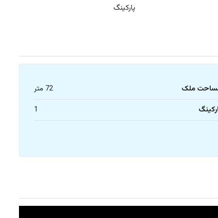
پارکینگ
ساحت ملک
72 متر
رکینگ
1