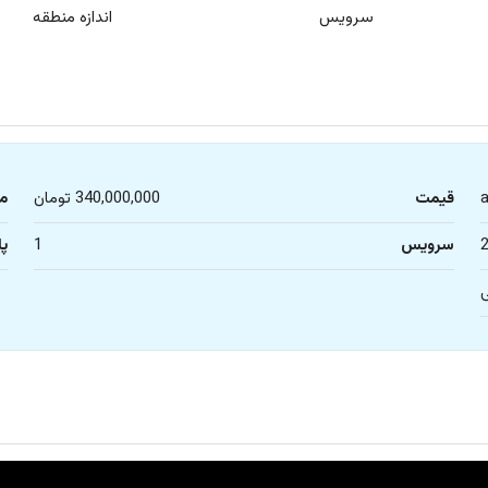
سرویس
اندازه منطقه
قیمت
340,000,000 تومان
م
سرویس
1
پا
ی