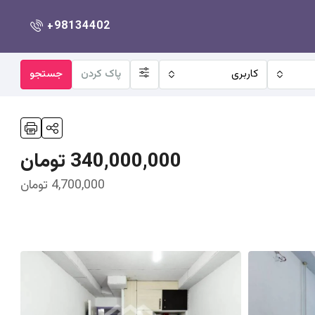
+98134402
کاربری
پاک کردن
جستجو
340,000,000 تومان
4,700,000 تومان