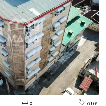
2
a3198