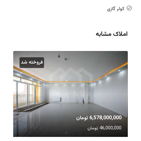
کولر گازی
املاک مشابه
فروخته شد
6,578,000,000 تومان
46,000,000 تومان