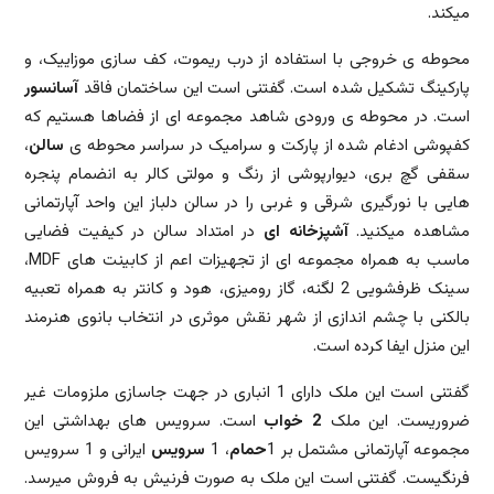
میکند.
محوطه ی خروجی با استفاده از درب ریموت، کف سازی موزاییک، و
پارکینگ تشکیل شده است. گفتنی است این ساختمان فاقد
آسانسور
است. در محوطه ی ورودی شاهد مجموعه ای از فضاها هستیم که
کفپوشی ادغام شده از پارکت و سرامیک در سراسر محوطه ی
سالن
،
سقفی گچ بری، دیوارپوشی از رنگ و مولتی کالر به انضمام پنجره
هایی با نورگیری شرقی و غربی را در سالن دلباز این واحد آپارتمانی
مشاهده میکنید.
آشپزخانه ای
در امتداد سالن در کیفیت فضایی
ماسب به همراه مجموعه ای از تجهیزات اعم از کابینت های MDF،
سینک ظرفشویی 2 لگنه، گاز رومیزی، هود و کانتر به همراه تعبیه
بالکنی با چشم اندازی از شهر نقش موثری در انتخاب بانوی هنرمند
این منزل ایفا کرده است.
گفتنی است این ملک دارای 1 انباری در جهت جاسازی ملزومات غیر
ضروریست. این ملک
2 خواب
است. سرویس های بهداشتی این
مجموعه آپارتمانی مشتمل بر 1
حمام
، 1
سرویس
ایرانی و 1 سرویس
فرنگیست. گفتنی است این ملک به صورت فرنیش به فروش میرسد.