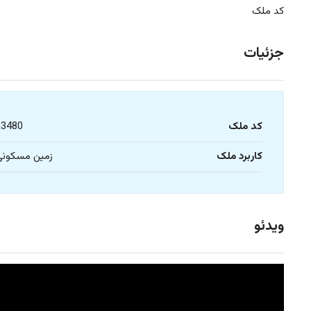
کد ملک
جزئیات
کد ملک
a3480
کاربرد ملک
زمین مسکونی
ویدئو