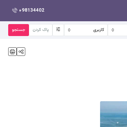
+98134402
کاربری
پاک کردن
جستجو