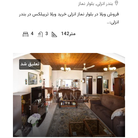
بندر انزلی, بلوار نماز
فروش ویلا در بلوار نماز انزلی خرید ویلا تریبلکس در بندر
انزلی:...
متر
142
3
4
تعلیق شد