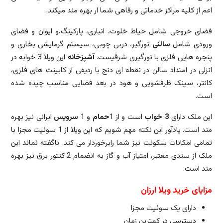
اعم از کلیه مراکز خدماتی و رفاهی شما ار بهره مند میکند.
فضای خروجی شامل حیاط خلوت، انباری، پارکینگ،و ایوان و فضای
ورودی شامل
سالنی
نورگیر، دربی چوبی، سیستم گرمایشی بخاری و
پنجره هایی فلزی با نورگیری شرقیست.
آشپزخانه
این ویلا 3 خوابه در
انزلی در امتداد سالن در نقطه ای دنج با ردیفی از کابینت های فلزی،
کانتر، سینک ظرفشویی و هود در بعد فضایی مناسب چیده شده
است.
این ملک دارای
3 خواب
است و از 1
حمام
و 1
سرویس
ایرانی نیز بهره
مند است. یادآور این نکته مهم شویم که این ویلا از 1 سوئیت مجزا با
تمامی امکانات سکونت نیز شما رابرخوردار می کند. ناگفته نماند این
ملک از سندی معتبر، امتیاز آب و گاز به انضمام 2 کنتور برق نیز بهره
مند است.
مزایای خرید ویلا ارزان
دارای یک سوئیت مجزا
دسترسی در کمترین زمان