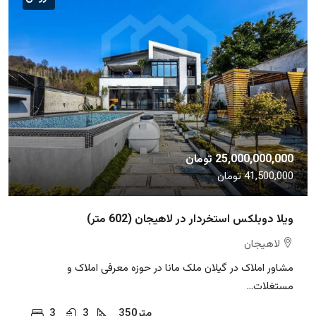
25,000,000,000 تومان
41,500,000 تومان
ویلا دوبلکس استخردار در لاهیجان (602 متر)
لاهیجان
مشاور املاک در گیلان ملک مانا در حوزه معرفی املاک و
مستغلات...
متر
350
3
3