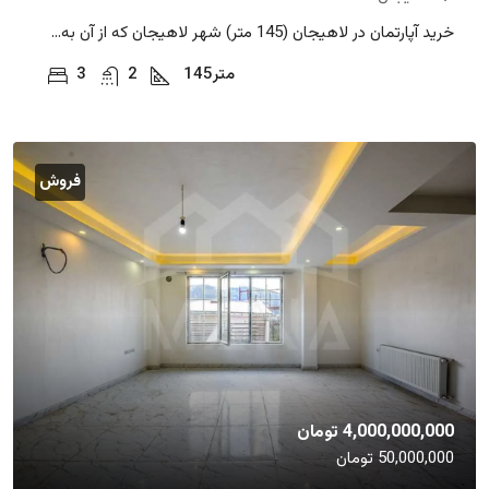
خرید آپارتمان در لاهیجان (145 متر) شهر لاهیجان که از آن به...
متر
145
2
3
فروش
4,000,000,000 تومان
50,000,000 تومان