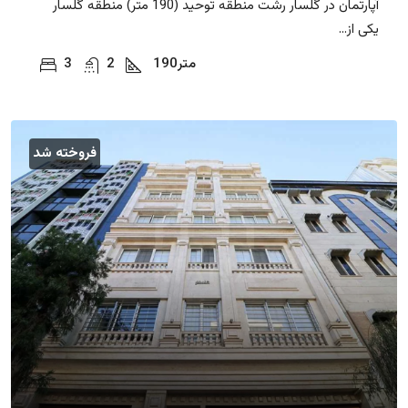
آپارتمان در گلسار رشت منطقه توحید (190 متر) منطقه گلسار
یکی از...
متر
190
2
3
فروخته شد