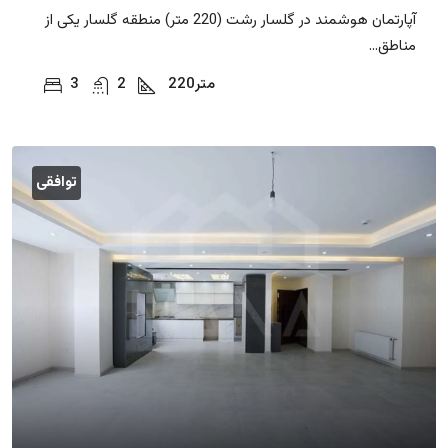
آپارتمان هوشمند در گلسار رشت (220 متر) منطقه گلسار یکی از
مناطق...
متر
220
2
3
توافقی