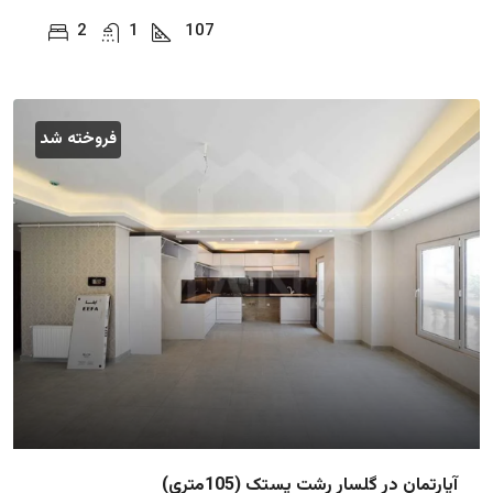
2
1
107
فروخته شد
آپارتمان در گلسار رشت پستک (105متری)