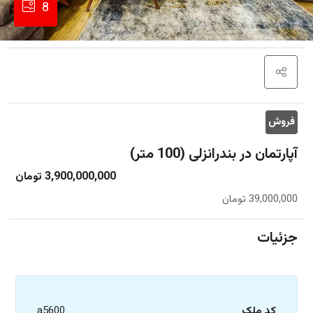
8
فروش
آپارتمان در بندرانزلی (100 متر)
3,900,000,000 تومان
39,000,000 تومان
جزئیات
کد ملک
a5600