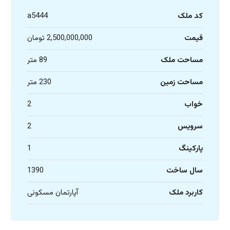
کد ملک
a5444
قیمت
2,500,000,000 تومان
مساحت ملک
89 متر
مساحت زمین
230 متر
خواب
2
سرویس
2
پارکینگ
1
سال ساخت
1390
کاربرد ملک
آپارتمان مسکونی