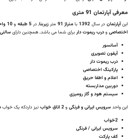
معرفی آپارتمان 91 متری
این
آپارتمان
در سال
1392
با
متراژ
91
متر
زیربنا
, در
5 طبقه
و
10 واحد
اختصاصی
و
درب ریموت دار
برای شما می باشد, همچنین دارای
سالنی 
آسانسور
آیفون تصویری
درب ریموت دار
پارکینگ اختصاصی
اعلام و اطفا حریق
دوربین مداربسته
سیستم هود و گاز رومیزی
این واحد
سرویس ایرانی و فرنگی
و
2 اتاق خواب
نیز داردکه یک خواب
دا
2خواب
سرویس ایرانی / فرنگی
کف پارکت