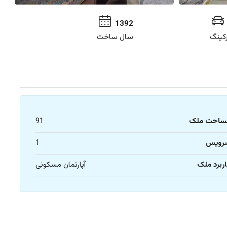
1392
رکینگ
سال ساخت
ساحت ملک
91
رویس
1
ربرد ملک
آپارتمان مسکونی