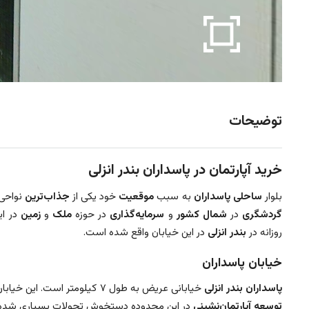
توضیحات
خرید آپارتمان در پاسداران بندر انزلی
بلوار
ساحلی پاسداران
به سبب
موقعیت
خود یکی از
جذاب‌ترین
نواحی
گردشگری
در
شمال کشور
و
سرمایه‌گذاری
در حوزه
ملک
و
زمین
در ا
روزانه در
بندر انزلی
در این خیابان واقع شده است.
خیابان پاسداران
پاسداران بندر انزلی
خیابانی عریض به طول ۷ کیلومتر است. این خیابان از انتهای خیابان
توسعه آپارتمان‌نشینی
در این محدوده دستخوش تحولات بسیاری شده