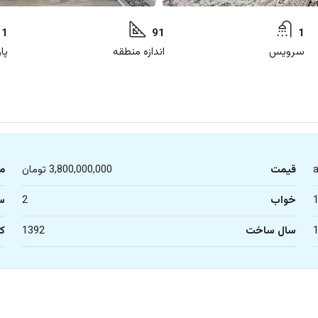
1
91
1
سرویس
اندازه منطقه
پا
قیمت
3,800,000,000 تومان
م
خواب
2
س
سال ساخت
1392
کا