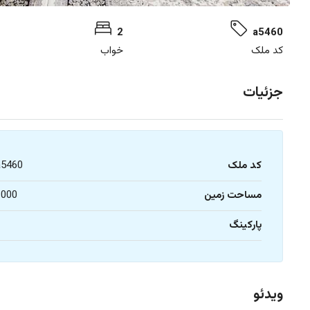
2
a5460
کد ملک
خواب
جزئیات
کد ملک
a5460
مساحت زمین
1000
پارکینگ
1
ویدئو