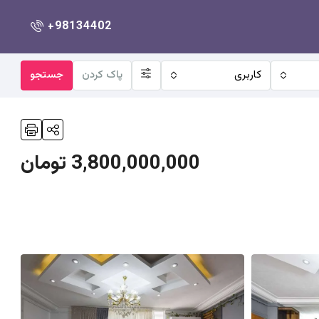
+98134402
کاربری
پاک کردن
جستجو
3,800,000,000 تومان