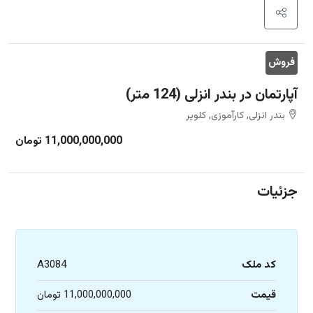
فروش
آپارتمان در بندر انزلی (124 متر)
بندر انزلی, کارآموزی, کلویر
11,000,000,000 تومان
جزئیات
کد ملک
A3084
قیمت
11,000,000,000 تومان