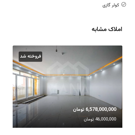
کولر گازی
املاک مشابه
فروخته شد
6,578,000,000 تومان
46,000,000 تومان