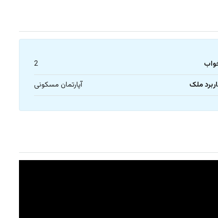
واب
2
ربرد ملک
آپارتمان مسکونی