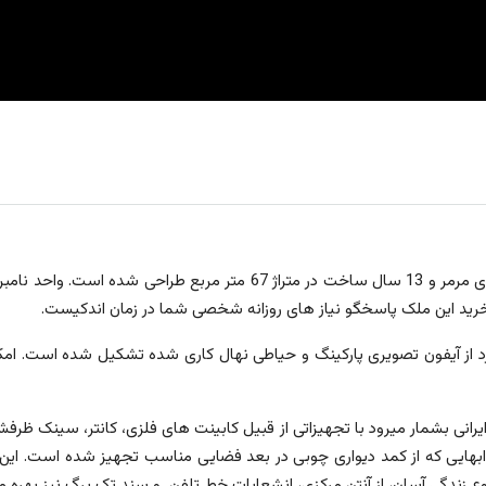
این ملک وام دار با اجرایی از نمای مرمر و 13 سال ساخت در متر
خرید این ملک پاسخگو نیاز های روزانه شخصی شما در زمان اندکیست.
د از آیفون تصویری پارکینگ و حیاطی نهال کاری شده تشکیل شده است. ام
ایرانی بشمار میرود با تجهیزاتی از قبیل کابینت های فلزی، کانتر، سینک ظر
ع زندگی آسان، از آنتن مرکزی، انشعابات خط تلفن و سند تک برگ نیز بهره م