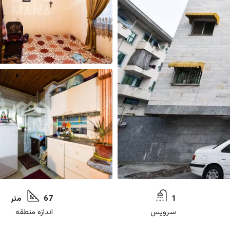
1
67 متر
سرویس
اندازه منطقه