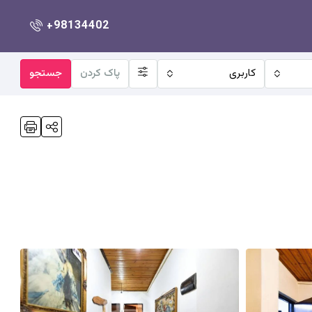
+98134402
کاربری
پاک کردن
جستجو