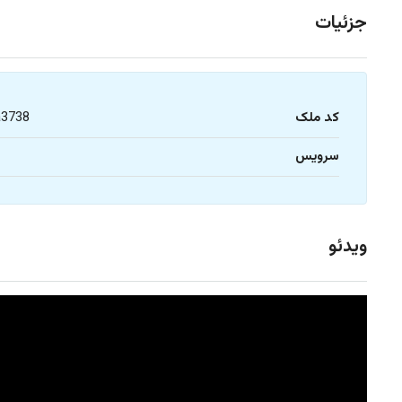
جزئیات
کد ملک
a3738
سرویس
1
ویدئو