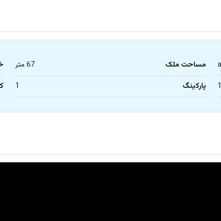
مساحت ملک
67 متر
خ
پارکینگ
1
کا