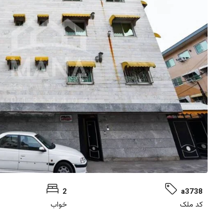
2
a3738
کد ملک
خواب