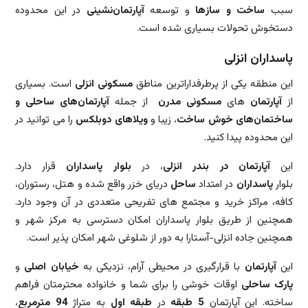
سبب
ساخت و ساز‌ها
و توسعه
آپارتمان‌نشینی
در این محدوده
دستخوش تحولات بسیاری شده است.
پاسداران انزلی
این منطقه یکی از پرطرفداراترین مناطق
مسکونی
انزلی
است. بسیاری
از
آپارتمان
های
مسکونی
مدرن
از جمله
آپارتمان‌های ساحلی و
ساختمان‌های خوش ساخت
، زیبا و
ویلا‌های
دوبلکس
را می توانید در
این محدوده پیدا کنید.
این
آپارتمان در بندر انزلی
، در
بلوار پاسداران
قرار دارد.
بلوار
پاسداران
در امتداد
ساحل
دریای خزر واقع شده و هتل، رستوران،
کافه، مراکز خرید و مجتمع های تفریحی متعددی در آن وجود دارد.
همچنین از طریق بلوار پاسداران امکان دسترسی به مرکز شهر و
همچنین جاده انزلی-آستارا به دور از شلوغی شهر امکان پذیر است.
این
آپارتمان
با قرارگیری در محیطی آرام، نزدیکی به
خیابان اصلی
و
پارک ساحلی
اوقات خوشی را برای شما و خانواده محترمتان فراهم
ساخته. این آپارتمان
5 طبقه
در
طبقه اول
به متراژ
94 مترمربع
،