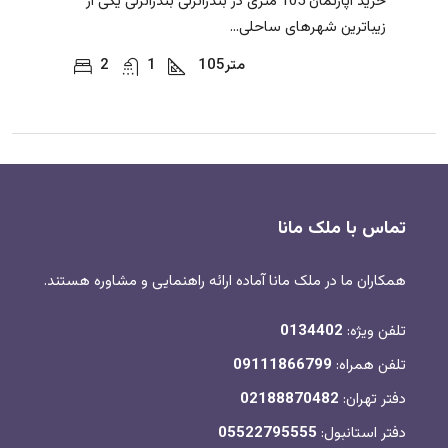
خرید آپارتمان 105 متری در بندرانزلی بندرانزلی یکی از
زیباترین شهرهای ساحلی...
متر
105
1
2
تماس با ملک مانا
همکاران ما در ملک مانا آماده ارائه راهنمایی و مشاوره هستند.
تلفن ویژه:
0134402
تلفن همراه:
09111866799
دفتر تهران:
02188870482
دفتر استانبول:
05522795555