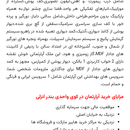
شامل درب ریمورت ،و آهنی،آیفون تصویری،کف پوش،گسترده از
موزاییک،انبارهای تفکیکی هر واحد،فضا سازی چشم نواز،به همراه
پارکینگ بدون مزاحم،طراحی داخلی،شامل سالنی دلباز، نورگیر و پرده
خور با کف سازی سراسری سرامیک،سقفی از گچ بری شده،دیوار
پوشی از کاغذ دیواری،،آنتیک،کمد دیواری تعبیه شده در راهرو،سیستم
گرمایش پکیج و سیستم سرمایش اسپیلت، بهمراه پنجره های نورگیر
از شمال و جنوب، آشپزخانه ای در امتداد سالن با ردیفی از کابینت
های جادار MDF،گاز زومیزی و هود، این ملک آپارتمانی خوش نقشه
دارای 2 خواب کاربردی 1 بالکن، دیوار پوشی از کمپارس، مجهز به کمد
دیواری های جادار از MDF برای جاگذاری ملزومات شخصی شما،
سرویس های بهداشتی این آپارتمان شامل 1 سرویس ایرانی و فرنگی
و حمام است.
مزایای خرید آپارتمان در کوی واحدی بندر انزلی
موقعیت عالی جهت سرمایه گذاری
نزدیک به خیابان اصلی
نزدیکی به مراکز خرید هایپر مارکت و فروشگاه ها
دسترسی آسان به مدرسه و دانشگاه