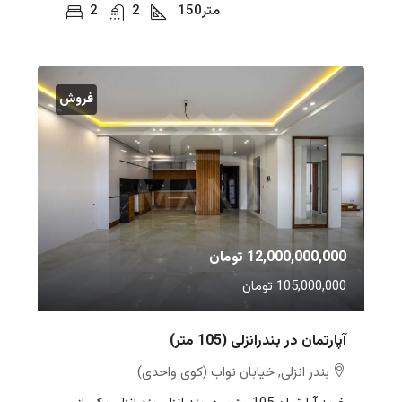
متر
150
2
2
فروش
12,000,000,000 تومان
105,000,000 تومان
آپارتمان در بندرانزلی (105 متر)
بندر انزلی, خیابان نواب (کوی واحدی)