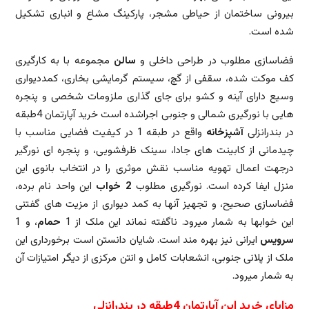
بیرونی ساختمان از حیاطی مشجر، پارکینگ مشاع و انباری تشکیل
شده است.
فضاسازی مطلوب در طراحی داخلی و
سالن
مجموعه با به کارگیری
کف موکت شده، سقفی از گچ، سیستم گرمایشی بخاری، کمددیواری
وسیع دارای آینه و کشو برای جای گذاری ملزومات شخصی و پنجره
هایی با نورگیری شمالی و جنوبی اجراشده است خرید آپارتمان 4طبقه
در بندرانزلی
آشپزخانه
واقع در طبقه 1 در کیفیت فضایی مناسب با
چیدمانی از کابینت های جادا، سینک ظرفشویی، و پنجره ای نورگیر
درجهت اعمال تهویه مناسب نقش موثری را در انتخاب بانوی این
منزل ایفا کرده است. نورگیری مطلوب
2 خواب
این واحد نام برده،
فضاسازی صحیح، و تجهیز آنها به کمد دیواری از مزیت های گفتنی
این خوابها به شمار میرود. ناگفته نماند این ملک از 1
حمام
، و 1
سرویس
ایرانی نیز بهره مند است. شایان دانستن است برخورداری این
ملک از پلانی جنوبی، انشعابات کامل و انتن مرکزی از دیگر امتیازات آن
به شمار میرود.
مزایای خرید این آپارتمان 4طبقه در بندرانزلی