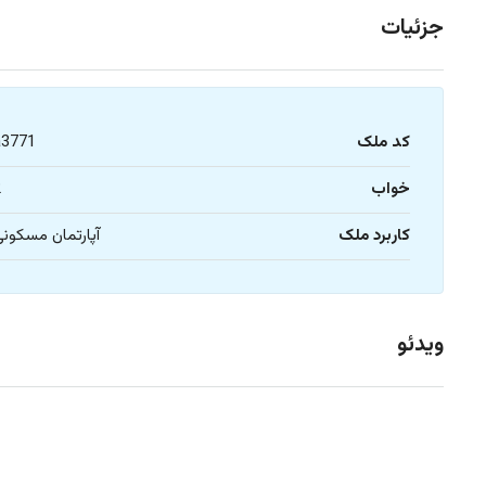
جزئیات
کد ملک
a3771
خواب
2
کاربرد ملک
آپارتمان مسکون
ویدئو