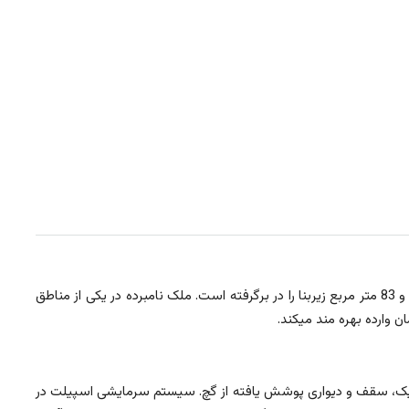
این آپارتمان 7 سال ساخت با نمایی از سنگ مرمر طراحی شده است. این ملک در مساحت کلی 210 متر مربع و 83 متر مربع زیربنا را در برگرفته است. ملک نامبرده در یکی از مناطق
وارده بهره مند میکند.
یک، سقف و دیواری پوشش یافته از گچ. سیستم سرمایشی اسپیلت در