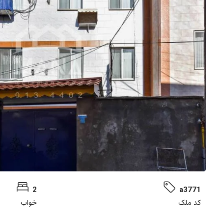
2
a3771
کد ملک
خواب