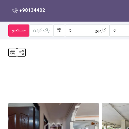
+98134402
کاربری
پاک کردن
جستجو