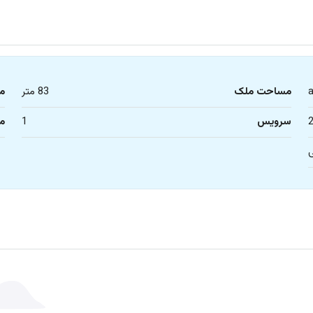
مساحت ملک
83 متر
م
سرویس
1
م
ی