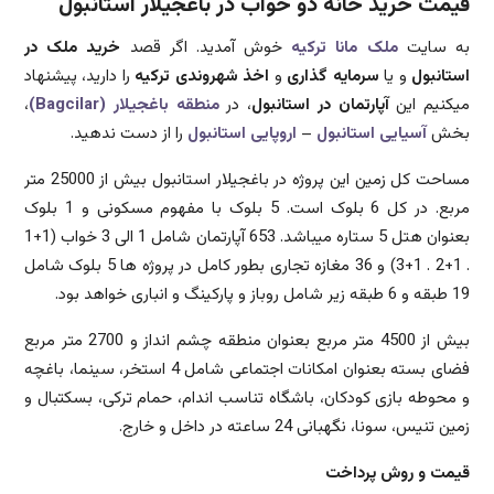
قیمت خرید خانه دو خواب در باغجیلار استانبول
به سایت
ملک مانا ترکیه
خوش آمدید. اگر قصد
خرید ملک در
استانبول
و یا
سرمایه گذاری
و
اخذ شهروندی ترکیه
را دارید، پیشنهاد
میکنیم این
آپارتمان در استانبول
، در
منطقه باغجیلار (Bagcilar)
،
بخش
آسیایی استانبول
–
اروپایی استانبول
را از دست ندهید.
مساحت کل زمین این پروژه در باغجیلار استانبول بیش از 25000 متر
مربع. در کل 6 بلوک است. 5 بلوک با مفهوم مسکونی و 1 بلوک
بعنوان هتل 5 ستاره میباشد. 653 آپارتمان شامل 1 الی 3 خواب (1+1
. 1+2 . 1+3) و 36 مغازه تجاری بطور کامل در پروژه ها 5 بلوک شامل
19 طبقه و 6 طبقه زیر شامل روباز و پارکینگ و انباری خواهد بود.
بیش از 4500 متر مربع بعنوان منطقه چشم انداز و 2700 متر مربع
فضای بسته بعنوان امکانات اجتماعی شامل 4 استخر، سینما، باغچه
و محوطه بازی کودکان، باشگاه تناسب اندام، حمام ترکی، بسکتبال و
زمین تنیس، سونا، نگهبانی 24 ساعته در داخل و خارج.
قیمت و روش پرداخت