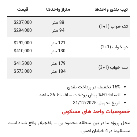
تیپ بندی واحدها
متراژ واحدها
قیمت
88 متر
$207,000
تک خواب (1+1)
94 متر
$294,000
121 متر
$292,000
دو خواب (1+2)
130 متر
$410,000
179 متر
$415,000
سه خواب (1+3)
184 متر
$573,000
15% تخفیف در پرداخت نقدی
اقساط: 50% پیش پرداخت – اقساط 36 ماهه
تاریخ تحویل: 31/12/2025
خصوصیات واحد های مسکونی
محل پروژه ما در بین منطقه محمود بی – باغجیلار واقع شده است.
مستقیما در 4 خیابان اصلی.