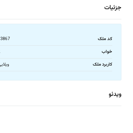
جزئیات
کد ملک
z3867
خواب
2
کاربرد ملک
ویلای
ویدئو