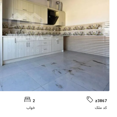
2
z3867
کد ملک
خواب