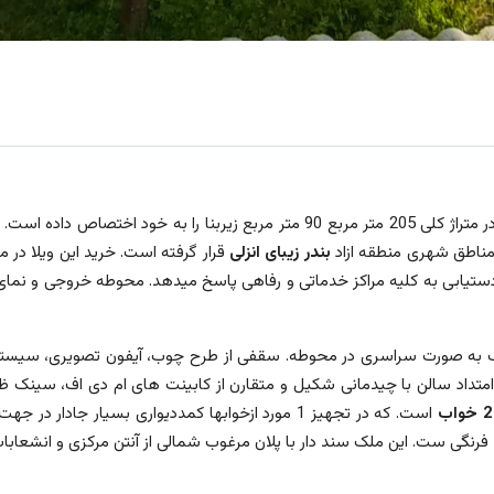
این ویلای کلید نخورده در متراژ کلی 205 متر مربع 90 متر مربع زیربن
بندر زیبای انزلی
قرار گرفته است. خرید این ویلا در 
دستیابی به کلیه مراکز خدماتی و رفاهی پاسخ میدهد. محوطه خروجی و نمای ب
 به صورت سراسری در محوطه. سقفی از طرح چوب، آیفون تصویری، سیستم گر
 امتداد سالن با چیدمانی شکیل و متقارن از کابینت های ام دی اف، سینک ظر
2 خواب
است. که در تجهیز 1 مورد ازخوابها کمددیواری بسی
فرنگی ست. این ملک سند دار با پلان مرغوب شمالی از آنتن مرکزی و انشعابات