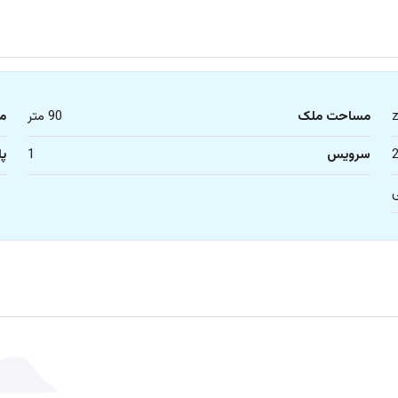
مساحت ملک
90 متر
م
سرویس
1
پا
ی