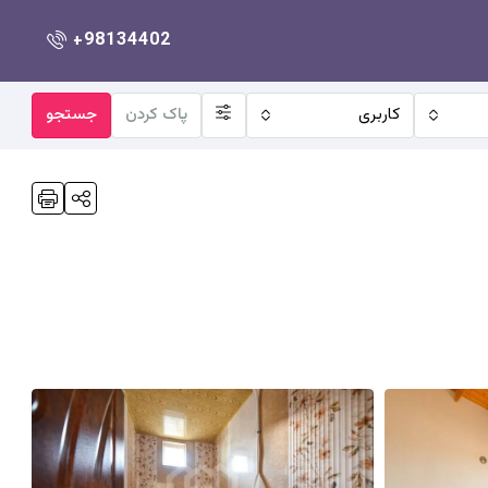
+98134402
کاربری
پاک کردن
جستجو