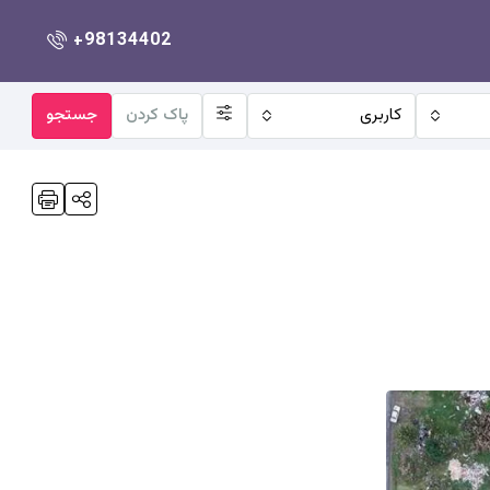
+98134402
کاربری
پاک کردن
جستجو