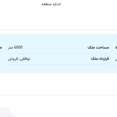
اندازه منطقه
مساحت ملک
6000 متر
م
قرارداد ملک
توافقی, فروش