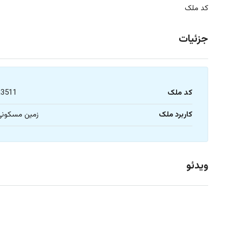
کد ملک
جزئیات
کد ملک
a3511
کاربرد ملک
زمین مسکونی
ویدئو