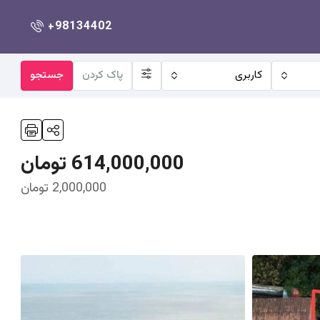
+98134402
کاربری
پاک کردن
جستجو
614,000,000 تومان
2,000,000 تومان