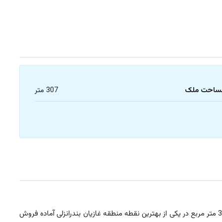
ساحت ملک
307 متر
را دارید این پیشنهاد عالی را از دست ندهید. 1 قطعه زمین به مساحت 307 متر مربع در یکی از بهترین نقطه منطقه غازیان بندرانزلی آماده فروش