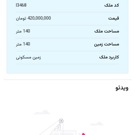
کد ملک
l3468
قیمت
420,000,000 تومان
مساحت ملک
140 متر
مساحت زمین
140 متر
کاربرد ملک
زمین مسکونی
ویدئو