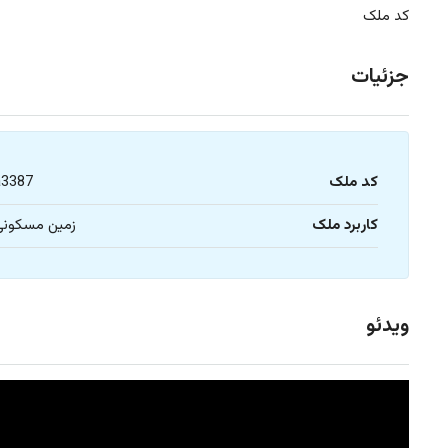
کد ملک
جزئیات
کد ملک
a3387
کاربرد ملک
زمین مسکونی
ویدئو