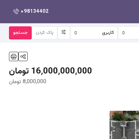
+98134402
کاربری
پاک کردن
جستجو
16,000,000,000 تومان
8,000,000 تومان