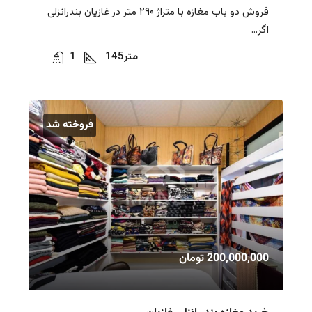
فروش دو باب مغازه با متراژ ۲۹۰ متر در غازیان بندرانزلی
اگر...
متر
145
1
فروخته شد
200,000,000 تومان