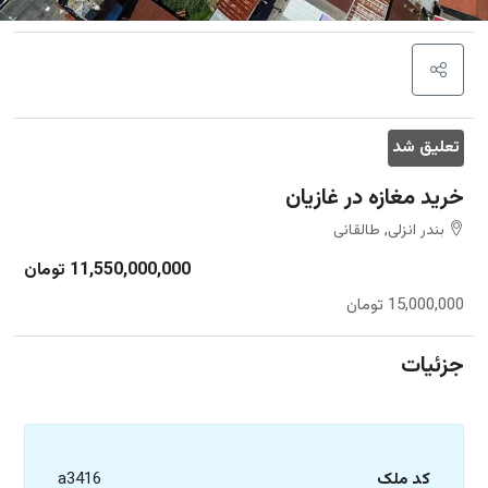
تعلیق شد
خرید مغازه در غازیان
بندر انزلی, طالقانی
11,550,000,000 تومان
15,000,000 تومان
جزئیات
کد ملک
a3416