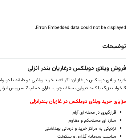
Error: Embedded data could not be displayed.
توضیحات
فروش ویلای دوبلکس درغازیان بندر انزلی
خرید ویلای دوبلکس در غازیان: اگر قصد خرید ویلایی دو طبقه با دو وا
3 خواب بزرگ با کمد دیواری، سقف چوب، دارای حمام، 2 سرویس ایرانی و یک سرویس فرنگی، انباری بزرگ و 2 بالکن و پارکینگ با ظرفیت پارک 2 خودرو و درختان میوه از امتیازات دیگر این
مزایای خرید ویلای دوبلکس در غازیان بندرانزلی
قرارگیری در محله ای آرام
سازه ای مستحکم و مقاوم
نزدیکی به مراکز خرید و درمانی بهداشتی
مناسب سرمایه گذاری و سکونت