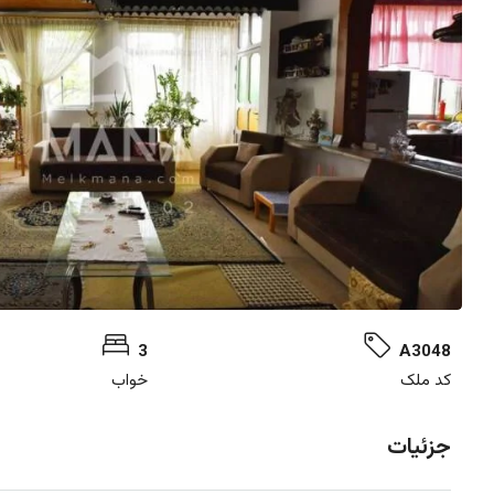
3
A3048
کد ملک
خواب
جزئیات