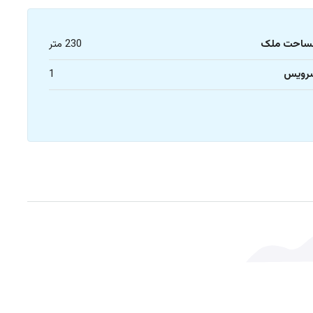
ساحت ملک
230 متر
رویس
1