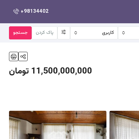
+98134402
کاربری
پاک کردن
جستجو
11,500,000,000 تومان