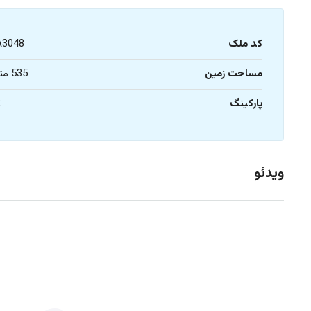
کد ملک
A3048
مساحت زمین
535 متر
پارکینگ
2
ویدئو