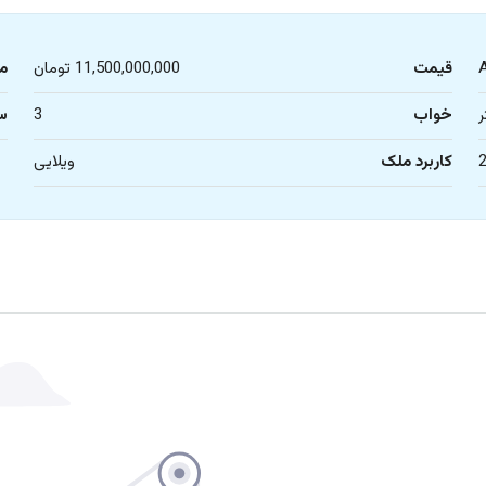
قیمت
11,500,000,000 تومان
م
خواب
3
س
کاربرد ملک
ویلایی