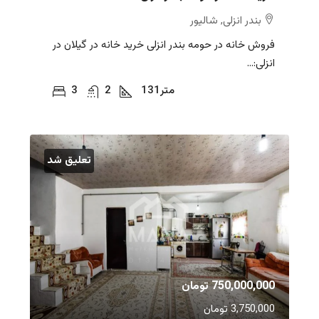
بندر انزلی, شالیور
فروش خانه در حومه بندر انزلی خرید خانه در گیلان در
انزلی:...
متر
131
2
3
تعلیق شد
750,000,000 تومان
3,750,000 تومان