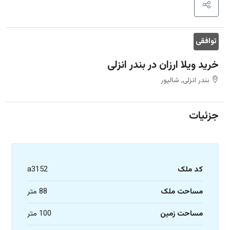
توافقی
خرید ویلا ارزان در بندر انزلی
بندر انزلی, شالیور
جزئیات
کد ملک
a3152
مساحت ملک
88 متر
مساحت زمین
100 متر