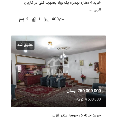
خرید 4 مغازه بهمراه یک ویلا بصورت کلی در غازیان
انزلی ...
متر
400
1
2
تعلیق شد
750,000,000 تومان
4,500,000 تومان
خرید خانه در حومه بندر انزلی