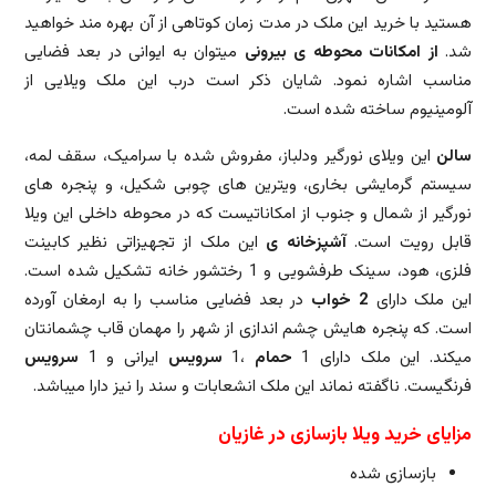
هستید با خرید این ملک در مدت زمان کوتاهی از آن بهره مند خواهید
شد.
از امکانات محوطه ی بیرونی
میتوان به ایوانی در بعد فضایی
مناسب اشاره نمود. شایان ذکر است درب این ملک ویلایی از
آلومینیوم ساخته شده است.
سالن
این ویلای نورگیر ودلباز، مفروش شده با سرامیک، سقف لمه،
سیستم گرمایشی بخاری، ویترین های چوبی شکیل، و پنجره های
نورگیر از شمال و جنوب از امکاناتیست که در محوطه داخلی این ویلا
قابل رویت است.
آشپزخانه ی
این ملک از تجهیزاتی نظیر کابینت
فلزی، هود، سینک طرفشویی و 1 رختشور خانه تشکیل شده است.
این ملک دارای
2 خواب
در بعد فضایی مناسب را به ارمغان آورده
است. که پنجره هایش چشم اندازی از شهر را مهمان قاب چشمانتان
میکند. این ملک دارای 1
حمام
،1
سرویس
ایرانی و 1
سرویس
فرنگیست. ناگفته نماند این ملک انشعابات و سند را نیز دارا میباشد.
مزایای خرید ویلا بازسازی در غازیان
بازسازی شده