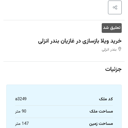
تعلیق شد
خرید ویلا بازسازی در غازیان بندر انزلی
بندر انزلی
جزئیات
کد ملک
a3249
مساحت ملک
90 متر
مساحت زمین
147 متر