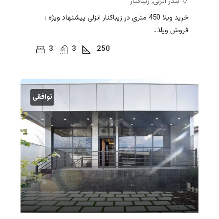
بندر انزلی, زیباکنار
خرید ویلا 450 متری در زیباکنار انزلی پیشنهاد ویژه :
فروش ویلا...
3
3
250
توافقی