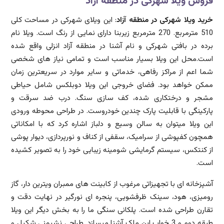
فروش ویلا شهرکی در منطقه آزاد
خرید ویلا شهرکی در منطقه آزاد
: این ویلای شهرکی در مساحت کلی
510 مترمربع. 270 مترمربع زیربنا دارای نمایی از رنگ است. ویلا نام
برده در بافتی شهرکی و نام آشنا در منطقه آزاد انزلی واقع شده
است.محل این ویلا بسیار مناسب است و تمامی نیاز های شخصی
شما اعم از مراکز رفاهی، خدماتی و سایر موارد در سریعترین زمان
ممکن خواهد بود. فضای خروجی این ویلا دوبلکس شامل حیاطی
مشجر و درختکاری شده، کف سازی سنگ. درب ضد سرقت و
پارکینگی با قابلیت پارک چندین خودروست. در طراحی محوطه ورودی
این ویلا میتوان به سالن وسیع و دلباز اشاره کرد که با امکاناتی
همچون کفپوشی از سرامیک، سقفی از کناف و نورپردازی، دیوار پوشی
از کنتکس، سیستم گرمایشی شومینه زیبایی خود را به تصویر کشیده
است.
آشپزخانه ای با تجهیزاتی مرغوب از کابینت های ممبران ویترین دار، گاز
رومیزی، هود، سینک ظرفشویی، پنجره ای نورگیر در نهایت دقت و
تقارن طراحی شده است. پلکانی سنگی ما را به بخش دیگر این ویلا
طبقه دوم و 3 خواب این ملک آشنا میسازد. طراحی نشیمنی شکیل و