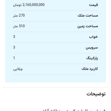
قیمت
2,160,000,000 تومان
مساحت ملک
270 متر
مساحت زمین
510 متر
خواب
3
سرویس
3
پارکینگ
1
کاربرد ملک
ویلایی
توضیحات