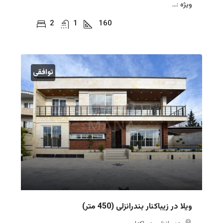
ویژه :...
2
1
160
توافقی
ویلا در زیباکنار بندرانزلی (450 متر)