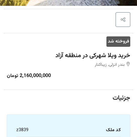
فروخته شد
خرید ویلا شهرکی در منطقه آزاد
بندر انزلی, زیباکنار
2,160,000,000 تومان
جزئیات
کد ملک
z3839