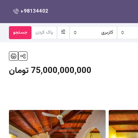
+98134402
کاربری
پاک کردن
جستجو
75,000,000,000 تومان