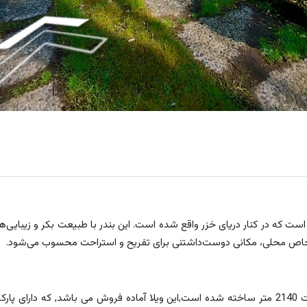
است که در کنار دریای خزر واقع شده است. این بندر با طبیعت بکر و زیبایی‌
گ خاص محلی، مکانی دوست‌داشتنی برای تفریح و استراحت محسوب می‌شود.
این ویلا قبل از سال 1370 با متراژ 350 متر زیربنا در زمینی به مساحت 2140 متر ساخته شده است,این ویلا