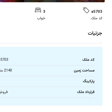
3
a5703
کد ملک
خواب
جزئیات
کد ملک
a5703
مساحت زمین
2140 متر
پارکینگ
1
قرارداد ملک
فروش