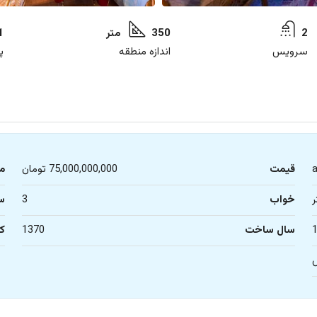
2
350 متر
1
سرویس
اندازه منطقه
پ
قیمت
75,000,000,000 تومان
م
خواب
3
س
سال ساخت
1370
کا