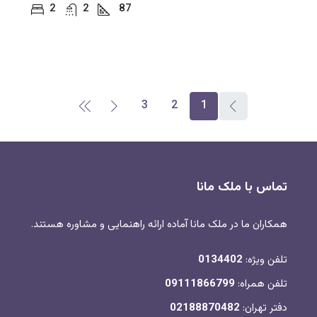
2
2
87
3
2
1
تماس با ملک مانا
همکاران ما در ملک مانا آماده ارائه راهنمایی و مشاوره هستند.
تلفن ویژه:
0134402
تلفن همراه:
09111866799
دفتر تهران:
02188870482