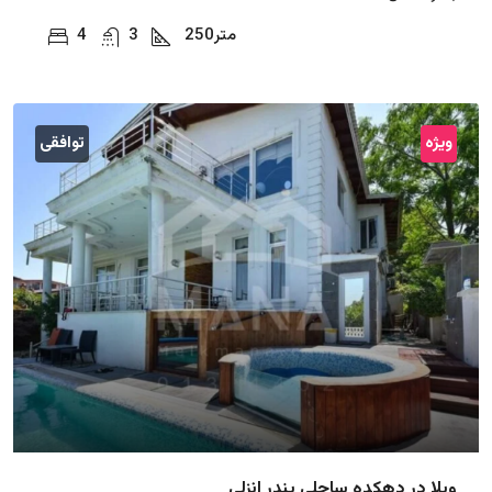
متر
250
3
4
ویژه
توافقی
ویلا در دهکده ساحلی بندر انزلی