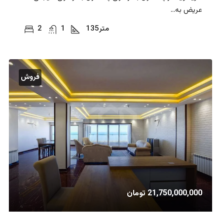
عریض به...
متر
135
1
2
فروش
21,750,000,000 تومان