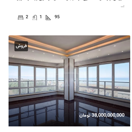
:...
2
1
95
فروش
38,000,000,000 تومان