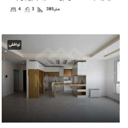
متر
385
3
4
توافقی