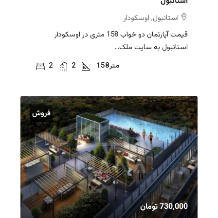
استانبول
استانبول, اوسکودار
قیمت آپارتمان دو خواب 158 متری در اوسکودار
استانبول به سایت ملک...
متر
158
2
2
فروش
730,000 تومان