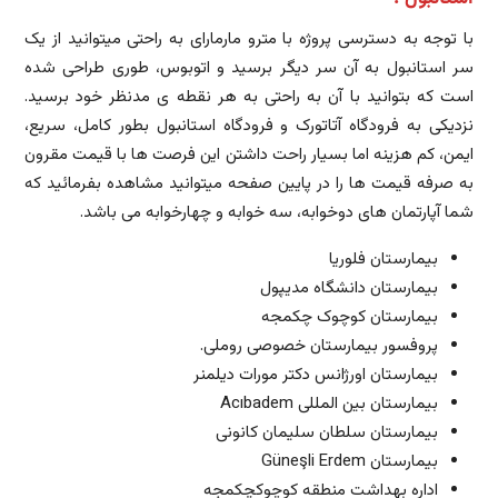
با توجه به دسترسی پروژه با مترو مارمارای به راحتی میتوانید از یک
سر استانبول به آن سر دیگر برسید و اتوبوس، طوری طراحی شده
است که بتوانید با آن به راحتی به هر نقطه ی مدنظر خود برسید.
نزدیکی به فرودگاه آتاتورک و فرودگاه استانبول بطور کامل، سریع،
ایمن، کم هزینه اما بسیار راحت داشتن این فرصت ها با قیمت مقرون
به صرفه قیمت ها را در پایین صفحه میتوانید مشاهده بفرمائید که
شما آپارتمان های دوخوابه، سه خوابه و چهارخوابه می باشد.
بیمارستان فلوریا
بیمارستان دانشگاه مدیپول
بیمارستان کوچوک چکمجه
پروفسور بیمارستان خصوصی روملی.
بیمارستان اورژانس دکتر مورات دیلمنر
بیمارستان بین المللی Acıbadem
بیمارستان سلطان سلیمان کانونی
بیمارستان Güneşli Erdem
اداره بهداشت منطقه کوچوکچکمجه