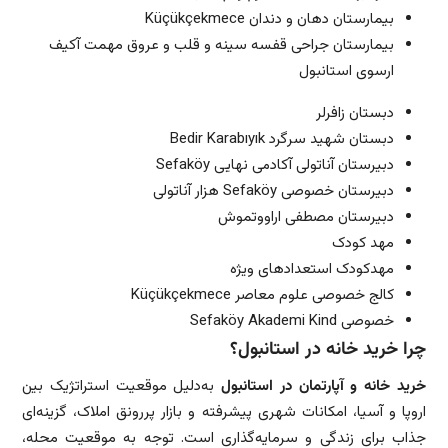
بیمارستان دهان و دندان Küçükçekmece
بیمارستان جراحی قفسه سینه و قلب و عروق مهمت آکیف
ارسوی استانبول
دبستان زافرلر
دبستان شهید سرگرد Bedir Karabıyık
دبیرستان آناتولی آکادمی نهایی Sefaköy
دبیرستان خصوصی Sefaköy هزار آناتولی
دبیرستان مصطفی اراووتموش
مهد کودک
مهدکودک استعدادهای ویژه
کالج خصوصی علوم معاصر Küçükçekmece
خصوصی Sefaköy Akademi Kind
چرا خرید خانه در استانبول؟
خرید خانه و آپارتمان در استانبول
به‌دلیل موقعیت استراتژیک بین
اروپا و آسیا، امکانات شهری پیشرفته و بازار پررونق املاک، گزینه‌ای
جذاب برای زندگی و سرمایه‌گذاری است. توجه به موقعیت محله،