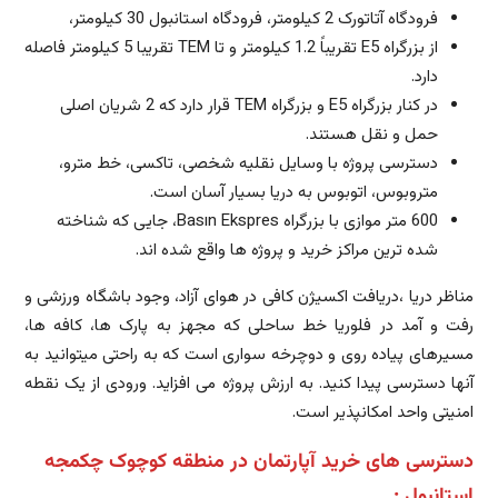
فرودگاه آتاتورک 2 کیلومتر، فرودگاه استانبول 30 کیلومتر،
از بزرگراه E5 تقریباً 1.2 کیلومتر و تا TEM تقریبا 5 کیلومتر فاصله
دارد.
در کنار بزرگراه E5 و بزرگراه TEM قرار دارد که 2 شریان اصلی
حمل و نقل هستند.
دسترسی پروژه با وسایل نقلیه شخصی، تاکسی، خط مترو،
متروبوس، اتوبوس به دریا بسیار آسان است.
600 متر موازی با بزرگراه Basın Ekspres، جایی که شناخته
شده ترین مراکز خرید و پروژه ها واقع شده اند.
مناظر دریا ،دریافت اکسیژن کافی در هوای آزاد، وجود باشگاه ورزشی و
رفت و آمد در فلوریا خط ساحلی که مجهز به پارک ها، کافه ها،
مسیرهای پیاده روی و دوچرخه سواری است که به راحتی میتوانید به
آنها دسترسی پیدا کنید. به ارزش پروژه می افزاید. ورودی از یک نقطه
امنیتی واحد امکانپذیر است.
دسترسی های خرید آپارتمان در منطقه کوچوک چکمجه
استانبول :