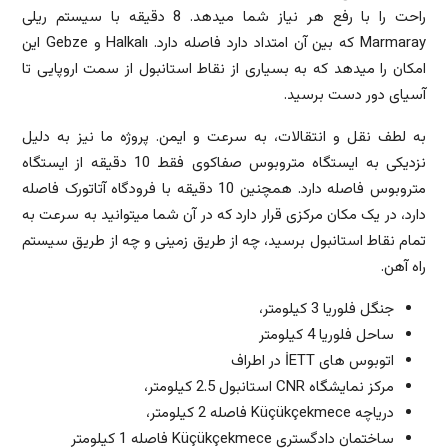
راحت را با رفع هر نیاز شما میدهد. 8 دقیقه با سیستم ریلی
Marmaray که بین آن امتداد دارد فاصله دارد. Halkalı و Gebze این
امکان را میدهد که به بسیاری از نقاط استانبول از سمت اروپایی تا
آسیای دور دست برسید.
به لطف نقل و انتقالات، به سرعت و ایمن. پروژه ما نیز به دلیل
نزدیکی به ایستگاه متروبوس صفاکوی فقط 10 دقیقه از ایستگاه
متروبوس فاصله دارد. همچنین 10 دقیقه با فرودگاه آتاتورک فاصله
دارد، در یک مکان مرکزی قرار دارد که در آن شما میتوانید به سرعت به
تمام نقاط استانبول برسید، چه از طریق زمینی و چه از طریق سیستم
راه آهن.
جنگل فلوریا 3 کیلومتر،
ساحل فلوریا 4 کیلومتر
اتوبوس های İETT در اطراف
مرکز نمایشگاه CNR استانبول 2.5 کیلومتر،
دریاچه Küçükçekmece فاصله 2 کیلومتر،
ساختمان دادگستری Küçükçekmece فاصله 1 کیلومتر