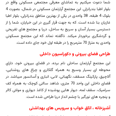
شما دعوت میکنیم به تماشای معرفی مجتمعی مسکونی واقع در
بلوار اطبا بندرانزلی. این مجتمع آپارتمان مسکونی در شمال، بصورت 4
بلوک 4 طبقه، 38 واحدی در یکی از بهترین مناطق بندرانزلی، بلوار اطبا
غازیان بنا شده است. که به جهت قرار گیری در این خیایان، شما را از
دسترسی بسیار آسان و سریع به ساحل، دریا و مجتمع های تفریحی
و گردشگری برخوردار میکند. ناگفته نماند که این مجتمع مسکونی
واحدی به متراژ 70 مترمربع را در طبقه اول خود جای داده است.
طراحی فضای بیرونی و دکوراسیون داخلی
این مجتمع آپارتمان ساحلی نام برده، در فضای بیرونی خود، دارای
محوطه ای بسیار وسیع به همراه گلکاری و چراغ های روشنایی،
آلاچیق، پارکینگ مسقف، نگهبانی، لابی، انباری و آسانسور میباشد. در
فضای داخلی این واحد 70 متری، شاهد سالنی کوچک به همراه کف
سرامیک، سقف لمه، دیوار هایی پوشیده از کاغذ دیواری و مولتی کالر
و پنجره های نورگیر با چشم انداز دریا طراحی شده است.
آشپزخانه ، اتاق خواب و سرویس های بهداشتی