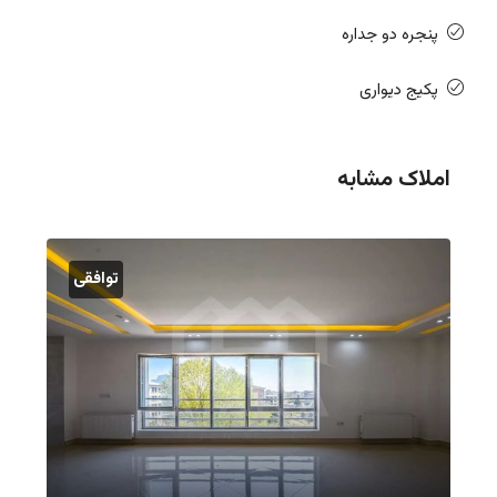
پنجره دو جداره
پکیج دیواری
املاک مشابه
توافقی