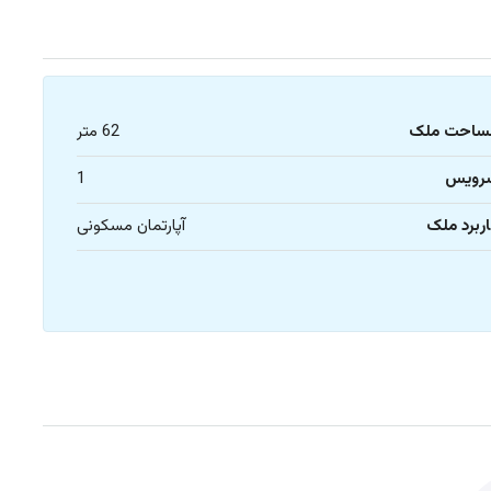
ساحت ملک
62 متر
رویس
1
ربرد ملک
آپارتمان مسکونی