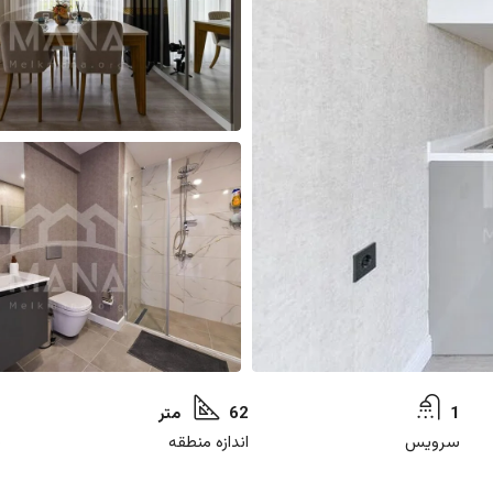
1
62 متر
1
سرویس
اندازه منطقه
پ