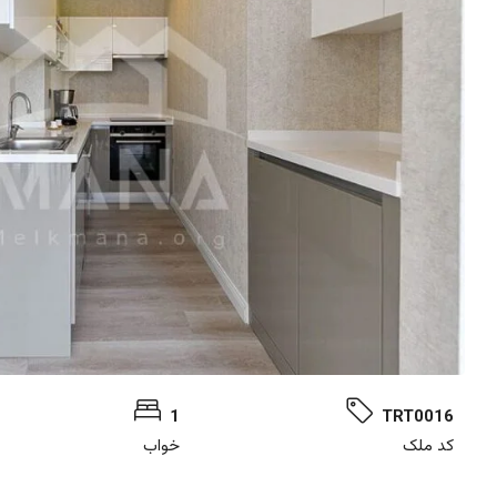
1
TRT0016
کد ملک
خواب