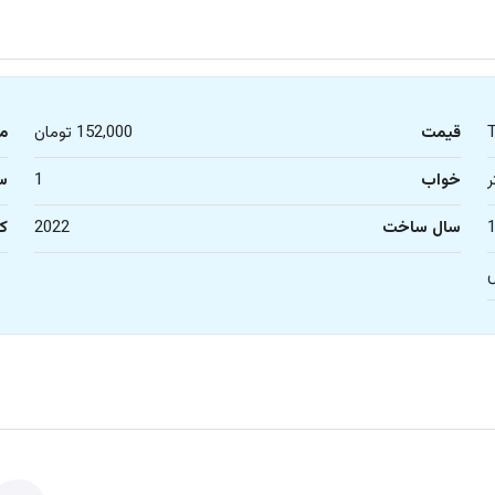
قیمت
152,000 تومان
م
خواب
1
س
سال ساخت
2022
کا