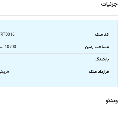
جزئیات
کد ملک
TRT0016
مساحت زمین
10700 متر
پارکینگ
1
قرارداد ملک
فروش
ویدئو