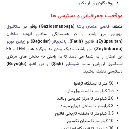
روف گاردن و باربیکیو
موقعیت جغرافیایی و دسترسی ها
منطقه
قاضی عثمان پاشا
(Gaziosmanpaşa)
واقع در
استانبول
اروپایی
می باشد و در همسایگی مناطق
ایوب سلطان
(Eyüpsultan)
،
فاتیح
(Fatih)
،
باغجیلار
(Bağcılar)
و
زیتین بورنو
(Zeytinburnu)
می باشد. نزدیک بودن به بزرگراه های TEM و E5
این امکان را به شما می دهد تا به راحتی به بخش های مرکزی
استانبول اروپایی مانند
شیشلی
(Şişli)
و
بی اغلو
(Beyoğlu)
دسترسی داشته باشید.
50 متر تا ایستگاه تراموا
1.5 کیلومتر تا استانبول مال
2.0 کیلومتر تا مرکز تفریحی ویالند
3 کیلومتر تا ساحل دریای مرمره
3.5 کیلومتر تا منطقه تاریخی فاتیح
10 کیلومتر تا میدان تکسیم
38 کیلومتر تا فرودگاه استانبول