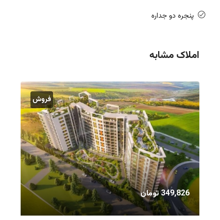
پنجره دو جداره
املاک مشابه
فروش
349,826 تومان