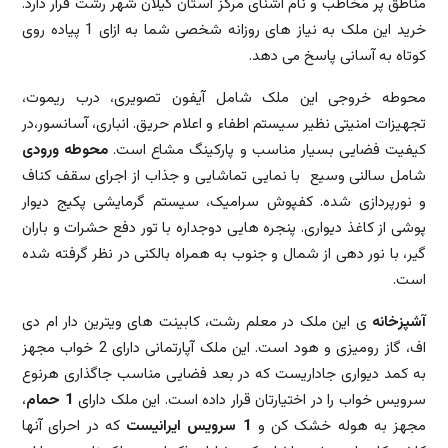
مناطق پر مخاطب و نام آشنای مرکز استان گیلان شهر رشت قرار دارد.
خرید این ملک به نیاز های روزانه شخصی شما به ازای 1 پیاده روی
کوتاه به آسانی پاسخ می دهد.
محوطه خروجی این ملک شامل آیفون تصویری، درب ریموت،
تجهیزات امنیتی نظیر سیستم اطفاء و اعلام حریق. انباری، آسانسور،در
کیفیت فضایی بسیار مناسب و پارکینگ مشاع است.
محوطه ورودی
شامل سالنی وسیع با نمایی تماشایی و جذاب از اجرای سقف کناف
و نورپردازی شده. کفپوش سرامیک، سیستم گرمایشی پکیج دیوار
پوشی از کاغذ دیواری. پنجره هایی دوجداره با تور دفع حشرات و باران
گیر، با نور دهی از شمال و جنوب به همراه بالکنی در نظر گرفته شده
است.
آشپزخانه
ی این ملک در معلم رشت، کابینت های ویترین دار ام دی
اف، گاز رومیزی و هود است. این ملک آپارتمانی دارای 2 خواب مجهز
به کمد دیواری جاداریست که در بعد فضایی مناسب جاگذاری هرنوع
سرویس خواب را در اختیارتان قرار داده است. این ملک دارای
1 حمام
،
مجهز به هوله خشک کن و
1 سرویس ایرانیست
که در احرای آنها