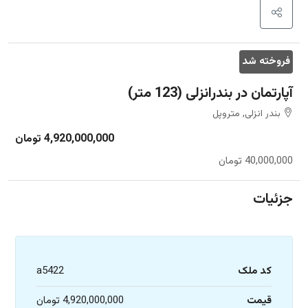
فروخته شد
آپارتمان در بندرانزلی (123 متر)
بندر انزلی, متروپل
4,920,000,000 تومان
40,000,000 تومان
جزئیات
کد ملک
a5422
قیمت
4,920,000,000 تومان