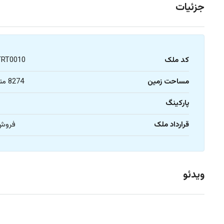
جزئیات
کد ملک
TRT0010
مساحت زمین
8274 متر
پارکینگ
1
قرارداد ملک
فروش
ویدئو