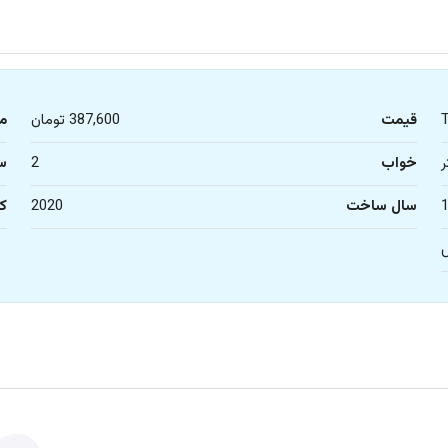
قیمت
387,600 تومان
م
خواب
2
س
سال ساخت
2020
کا