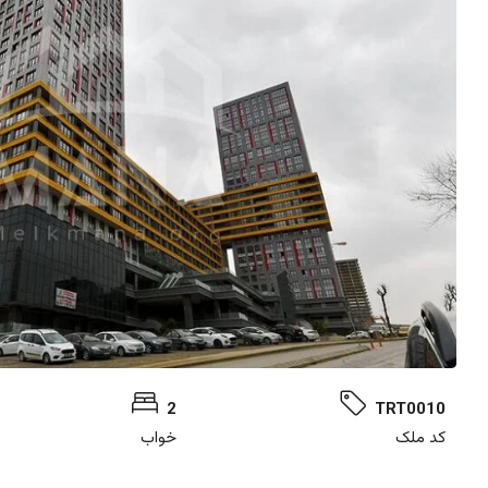
2
TRT0010
کد ملک
خواب