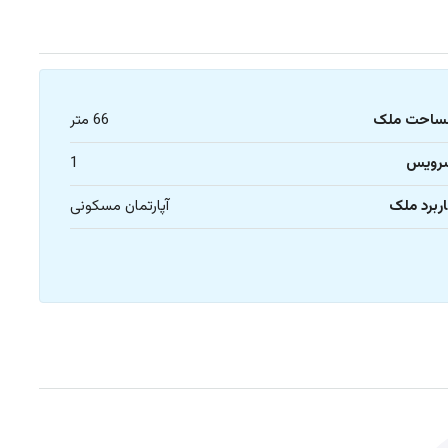
ساحت ملک
66 متر
رویس
1
ربرد ملک
آپارتمان مسکونی