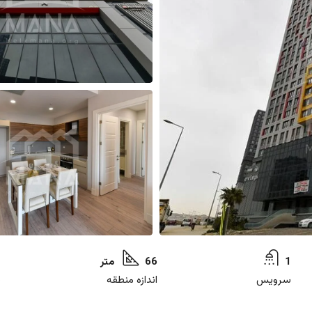
1
66 متر
1
سرویس
اندازه منطقه
پ