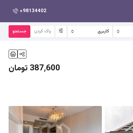
+98134402
کاربری
پاک کردن
جستجو
387,600 تومان