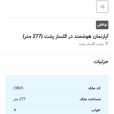
توافقی
آپارتمان هوشمند در گلسار رشت (277 متر)
رشت, گلسار رشت
جزئیات
کد ملک
r3005
مساحت ملک
277 متر
خواب
4