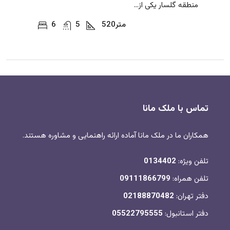
منطقه گلسار یکی از...
متر
520
5
6
تماس با ملک مانا
همکاران ما در ملک مانا آماده ارائه راهنمایی و مشاوره هستند.
تلفن ویژه:
0134402
تلفن همراه:
09111866799
دفتر تهران:
02188870482
دفتر استانبول:
05522795555