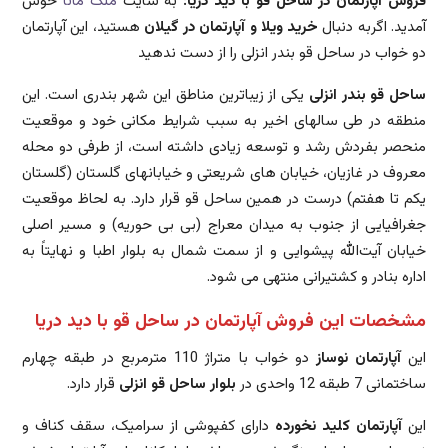
فروش آپارتمان در ساحل قو با دید دریا
:
به سایت
ملک مانا
خوش
آمدید. اگربه دنبال
خرید ویلا و آپارتمان در گیلان
هستید، این آپارتمان
دو خواب در ساحل قو بندر انزلی را از دست ندهید
ساحل قو بندر انزلی
یکی از زیباترین مناطق این شهر بندری است. این
منطقه در طی سالهای اخیر به سبب شرایط مکانی خود و موقعیت
منحصر بفردش رشد و توسعه زیادی داشته است، از طرفی دو محله
معروف در غازیان، خیابان های شریعتی و خیابانهای گلستان (گلستان
یکم تا هفتم) درست در همین ساحل قو قرار دارد. به لحاظ موقعیت
جغرافیایی از جنوب به میدان معراج (بی بی حوریه) و مسیر اصلی
خیابان آیت‌الله پیشوایی و از سمت شمال به بلوار اطبا و نهایتاً به
اداره بنادر و کشتیرانی منتهی می شود.
مشخصات این
فروش آپارتمان در ساحل قو با دید دریا
این
آپارتمان نوساز
دو خواب با متراژ 110 مترمربع در طبقه چهارم
ساختمانی 7 طبقه 12 واحدی در
بلوار ساحل قو انزلی
قرار دارد.
این
آپارتمان کلید نخورده
دارای کفپوشی از سرامیک، سقف کناف و