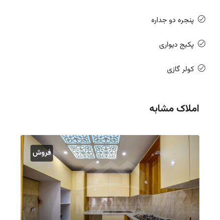
پنجره دو جداره
پکیج دیواری
کولر گازی
املاک مشابه
فروش