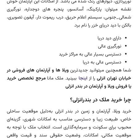
نورپردازی، دیوارهای رنگ شده می باشد. از امکانات این آپارتمان خوش
نقشه میتوان: پارکینگ، آسانسور، پنجره های دوجداره، نورگیری
شمالی_جنوبی، سیستم اعلام حریق، درب ریموت دار، آیفون تصویری،
بالکن با دید دریای خزر را نام برد.
دارای دید دریا
نورگیری عالی
دسترسی بسیار عالی به مراکز خرید
دسترسی عالی به دریا
شما همچنین میتوانید جدیدترین
ویلا ها و آپارتمان های فروشی در
خیابان تهران انزلی
را از
اینجا
ببینید. ملک مانا
مرجع تخصصی خرید
یا فروش ویلا و آپارتمان در بندر انزلی
چرا خرید ملک در بندرانزلی؟
خرید ویلا، آپارتمان و زمین در بندر انزلی به‌دلیل موقعیت ساحلی
خاص، طبیعت زیبا و دسترسی مناسب به امکانات شهری، گزینه‌ای
محبوب برای سکونت و سرمایه‌گذاری است. انتخاب ملک با توجه به
موقعیت مکانی، امکانات، وضعیت حقوقی سند و قیمت واقعی