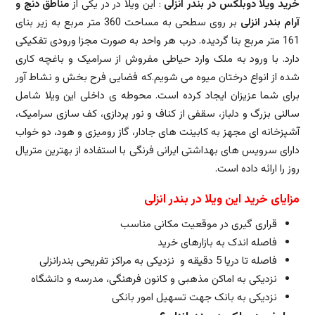
خرید ویلا دوبلکس در بندر انزلی
: این ویلا در در یکی از
مناطق دنج و
آرام بندر انزلی
بر روی سطحی به مساحت 360 متر مربع به زیر بنای
161 متر مربع بنا گردیده. درب هر واحد به صورت مجزا ورودی تفکیکی
دارد. با ورود به ملک وارد حیاطی مفروش از سرامیک و باغچه کاری
شده از انواع درختان میوه می شویم.که فضایی فرح بخش و نشاط آور
برای شما عزیزان ایجاد کرده است. محوطه ی داخلی این ویلا شامل
سالنی بزرگ و دلباز، سقفی از کناف و نور پردازی، کف سازی سرامیک،
آشپزخانه ای مجهز به کابینت های جادار، گاز رومیزی و هود، دو خواب
دارای سرویس های بهداشتی ایرانی فرنگی با استفاده از بهترین متریال
روز را ارائه داده است.
مزایای خرید این ویلا در بندر انزلی
قراری گیری در موقعیت مکانی مناسب
فاصله اندک به بازارهای خرید
فاصله تا دریا 5 دقیقه و نزدیکی به مراکز تفریحی بندرانزلی
نزدیکی به اماکن مذهبی و کانون فرهنگی، مدرسه و دانشگاه
نزدیکی به بانک جهت تسهیل امور بانکی