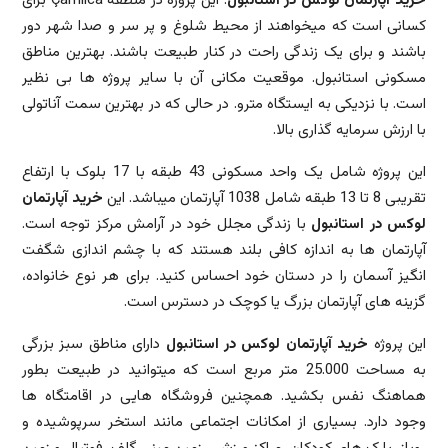
خرید آپارتمان لوکس در استانبول
: این پروژه در منطقه Çamlica برای
کسانی است که میخواهند از محیط شلوغ و پر سر و صدا شهر دور
باشند و برای یک زندگی راحت در کنار طبیعت باشند. بهترین مناطق
مسکونی استانبول. موقعیت مکانی آن با سایر پروژه ها بی نظیر
است. با نزدیکی به ایستگاه مترو. در حالی که در بهترین سمت آناتولی
با ارزش سرمایه گذاری بالا.
این پروژه شامل یک واحد مسکونی 43 طبقه با 17 بلوک با ارتفاع
تقریبی 8 تا 13 طبقه شامل 1038 آپارتمان میباشد. این
خرید آپارتمان
لوکس در استانبول
با زندگی مجلل خود در آرامش مرکز توجه است.
آپارتمان ها به اندازه کافی بلند هستند که با چشم اندازی شگفت
انگیز آسمان را در دستان خود احساس کنید. برای هر نوع خانواده،
گزینه های آپارتمان بزرگ یا کوچک در دسترس است.
این پروژه
خرید آپارتمان لوکس در استانبول
دارای مناطق سبز بزرگی
به مساحت 25.000 متر مربع است که میتوانید در طبیعت بطور
هماهنگ نفس بکشید. همچنین فروشگاه هایی در اقامتگاه ها
وجود دارد. بسیاری از امکانات اجتماعی مانند استخر سرپوشیده و