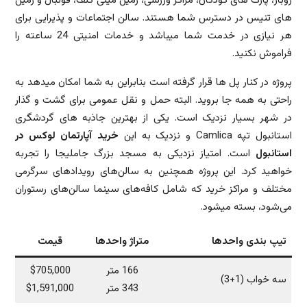
روباز، پارک های کودکان، مراکز ورزشی، زمین مینی گلف، فوتبال و زمین
های تنیس در دسترس شما هستند. سالن اجتماعات و پذیرایی برای
هر نیازی در خدمت شما میباشد و خدمات امنیتی 24 ساعته را
فراموش نکنید.
پروژه در کنار پل ها قرار گرفته است بنابراین به شما امکان میدهد به
راحتی به همه جا بروید. البته حمل و نقل عمومی برای گشت و گذار
در شهر بسیار نزدیک است. یکی از بهترین جاذبه های گردشگری
استانبول تپه Camlica و نزدیک به این
خرید آپارتمان لوکس در
استانبول
است. امتیاز نزدیکی به مسجد بزرگ جاملیجا را تجربه
خواهید کرد. این پروژه همچنین به سالن‌های رویدادهای سرگرمی
مختلف و مراکز خرید که شامل کافه‌های سینما سالن‌های رستوران
می‌شود، بسته میشود.
تیپ بندی واحدها
متراژ واحدها
قیمت
166 متر
$705,000
سه خواب (1+3)
343 متر
$1,591,000