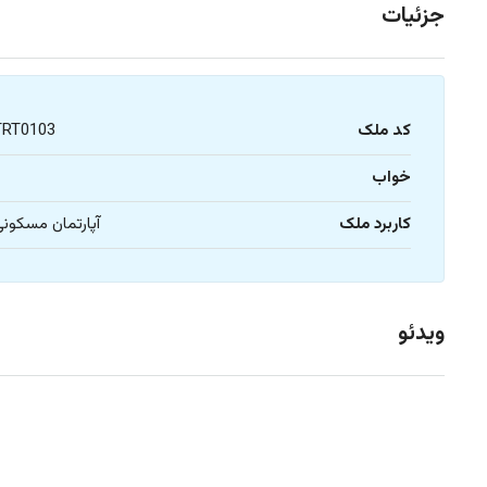
جزئیات
کد ملک
TRT0103
خواب
1
کاربرد ملک
آپارتمان مسکون
ویدئو