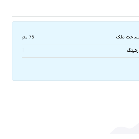
ساحت ملک
75 متر
رکینگ
1