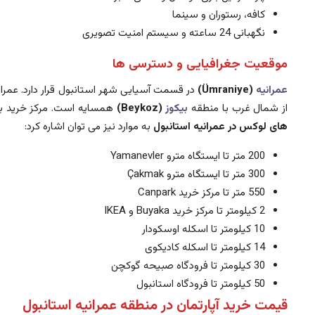
کافه، رستوران و سینما
نگهبانی 24 ساعته و سیستم امنیت تصویری
موقعیت جغرافیایی و دسترسی ها
عمرانیه
(Ümraniye)
در قسمت آسیایی شهر استانبول قرار دارد. عمرانیه در جنوب به بزرگراه E80 و در شمال به اتوبان 
از شمال غرب با منطقه
بیکوز
(Beykoz)
همسایه است. مرکز خرید بویاکا (Buyaka) بزرگترین مرکز خرید استانبول آسیایی و همچنین اولین شعبه IKEA نیز در این بخش قرار دا
های لوکس در عمرانیه استانبول
به موارد نیز می توان اشاره کرد:
200 متر تا ایستگاه مترو Yamanevler
300 متر تا ایستگاه مترو Çakmak
550 متر تا مرکز خرید Canpark
2 کیلومتر تا مرکز خرید Buyaka و IKEA
10 کیلومتر تا اسکله اوسکودار
14 کیلومتر تا اسکله کادیکوی
30 کیلومتر تا فرودگاه صبیحه گوکچن
50 کیلومتر تا فرودگاه استانبول
قیمت خرید آپارتمان در منطقه عمرانیه استانبول