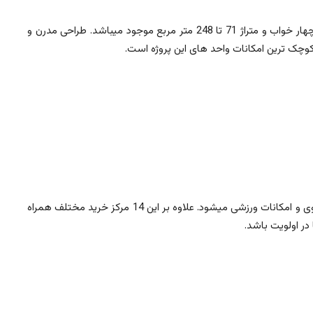
، در 13بلوک ساخته شده و مجموعا 2217 واحد مسکونی با 51 نقشه متفاوت، در تیپ های تک خواب تا چهار خواب و متراژ 71 تا 248 متر مربع موجود میباشد. طراحی مدرن و
از کوچک ترین امکانات واحد های این پروژه است.
این پروژه دارای استخرهای سرپوشیده و روباز، سالن بدنسازی، سونا و حمام ترکی و همچنین بسیاری از فعالیتهای فضای باز است که شامل پیاده روی و امکانات ورزشی میشود. علاوه بر این 14 مرکز خرید مختلف همراه
در اولویت باشد.