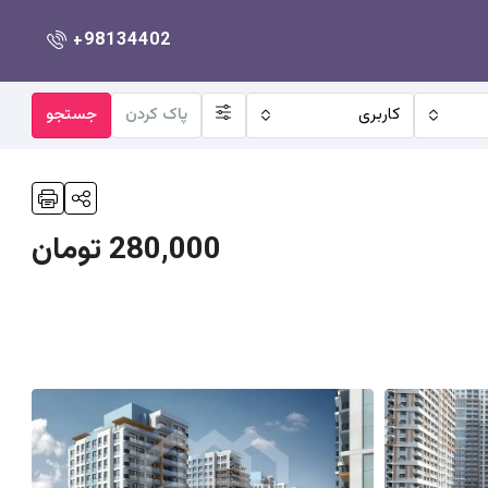
+98134402
کاربری
پاک کردن
جستجو
280,000 تومان