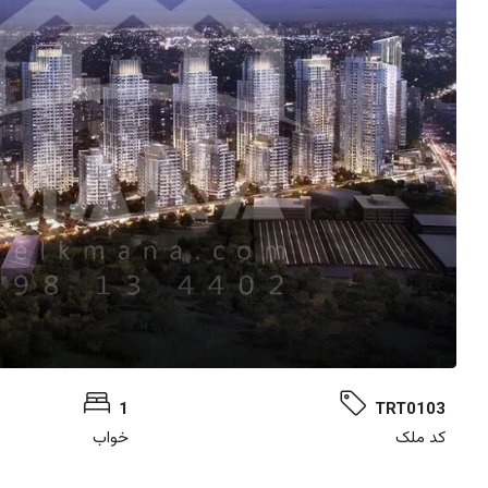
1
TRT0103
کد ملک
خواب