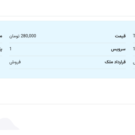
قیمت
280,000 تومان
م
سرویس
1
پا
ی
قرارداد ملک
فروش