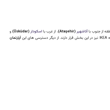
آتاشهیر
(Ataşehir)
، از غرب با
اسکودار
(Üsküdar)
و
آپارتمان