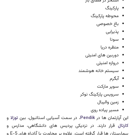
استخر در فضای باز
پارکینگ
محوطه پارکینگ
باغ خصوصی
پذیرایی
سونا
منظره دریا
دوربین های امنیتی
دروازه امنیتی
سیستم خانه هوشمند
آبگرم
سوپر مارکت
سرویس پارکینگ نوکر
زمین والیبال
مسیر پیاده روی
این آپارتمان ها در
Pendik
، در سمت آسیایی استانبول، بین
توزلا
و
کارتال
قرار دارند. در نزدیکی پردیس های دانشگاهی، مدارس و
بیمارستان ها قرار گرفته است. علاوه بر مجاورت با آزادراه های E-5 و