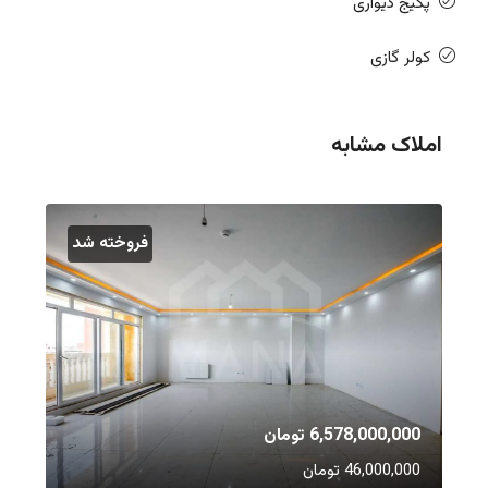
پکیج دیواری
کولر گازی
املاک مشابه
فروخته شد
6,578,000,000 تومان
46,000,000 تومان