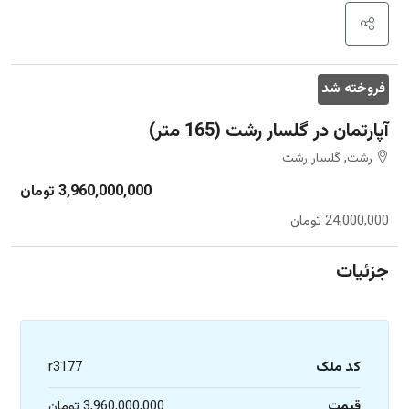
فروخته شد
آپارتمان در گلسار رشت (165 متر)
رشت, گلسار رشت
3,960,000,000 تومان
24,000,000 تومان
جزئیات
کد ملک
r3177
قیمت
3,960,000,000 تومان