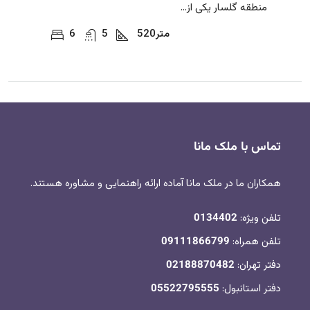
منطقه گلسار یکی از...
متر
520
5
6
تماس با ملک مانا
همکاران ما در ملک مانا آماده ارائه راهنمایی و مشاوره هستند.
تلفن ویژه:
0134402
تلفن همراه:
09111866799
دفتر تهران:
02188870482
دفتر استانبول:
05522795555