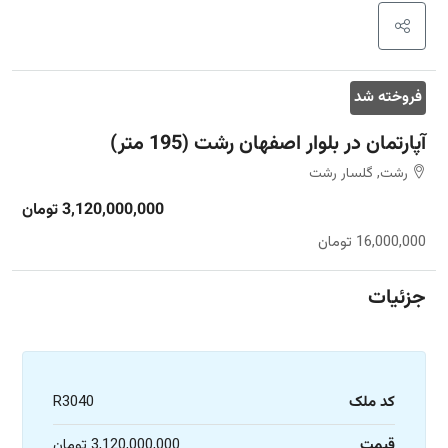
فروخته شد
آپارتمان در بلوار اصفهان رشت (195 متر)
رشت, گلسار رشت
3,120,000,000 تومان
16,000,000 تومان
جزئیات
کد ملک
R3040
قیمت
3,120,000,000 تومان