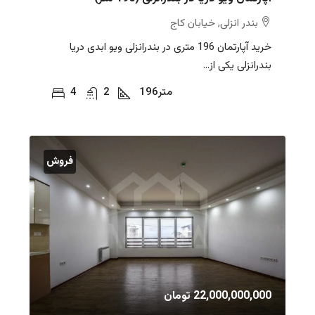
بندر انزلی, خیابان کاج
خرید آپارتمان 196 متری در بندرانزلی ویو ابدی دریا
بندرانزلی یکی از...
متر
196
2
4
فروش
22,000,000,000 تومان