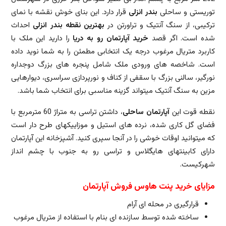
توریستی و ساحلی
بندر انزلی
قرار دارد. این بنای خوش نقشه با نمای
ترکیبی، از سنگ آنتیک و تراورتن در
بهترین نقطه
بندر انزلی
احداث
شده است. اگر قصد
خرید آپارتمان رو به دریا
را دارید این ملک با
کاربرد متریال مرغوب درجه یک انتخابی مطمئن را به شما نوید داده
است. شاخصه های ورودی ملک شامل پنجره های بزرگ دوجداره
نورگیر، سالنی بزرگ با سقفی از کناف و نورپردازی سراسری، دیوارهایی
مزین به سنگ آنتیک میتواند گزینه مناسبی برای انتخاب شما باشد.
نقطه قوت این
آپارتمان ساحلی
، داشتن تراسی به متراژ 60 مترمربع با
فضای گل کاری شده، نرده های استیل و موزاییکهای طرح دار است
که میتوانید اوقات خوشی را در آنجا سپری کنید. آشپزخانه این آپارتمان
دارای کابینتهای هایگلاس و تراسی رو به جنوب با چشم انداز
شهرکیست.
مزایای خرید پنت هاوس فروش آپارتمان
قرارگیری در محله ای آرام
ساخته شده توسط سازنده ای بنام با استفاده از متریال مرغوب