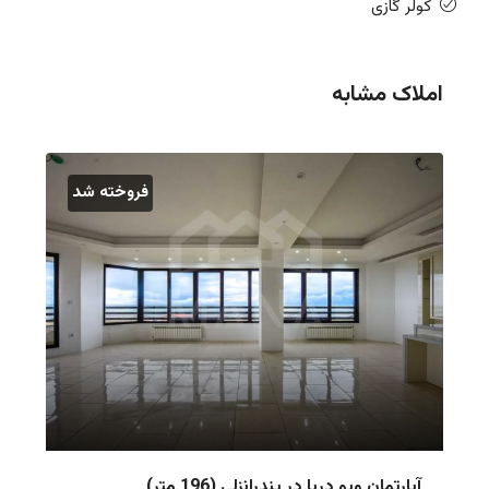
کولر گازی
املاک مشابه
فروخته شد
آپارتمان ویو دریا در بندرانزلی (196 متر)