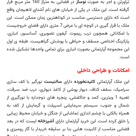
تراورتن و آجر به صورت
نوساز
در فضایی به متراژ 160 متر مربع قرار
گرفته است. این ملک در یکی از خیابان های نام آشنای لاهیجان واقع
است که دارای دسترسی مناسب در کوتاهترین زمان ممکن است. این
ملک با قرار گیری در کوچه ای با عرض 7 متری دارای فضای خروجیست
با امکاناتی همچون درب ریموت. آیفون تصویری، آسانسور، انباری،
پارکینگ اختاصی مسقف و حیاطی با پوشش گیاهیست. طبقه ی اول
این مجموعه آپارتمانی بصورت انباری برای تمامی واحدها تشکیل شده
است.
امکانات و طراحی داخلی
این ملک آپارتمانی
کلیدنخورده
دارای
سالنیست
نورگیر با کف سازی
سرامیک، سقف کناف، دیوار پوشی از کاغذ دیواری، درب ضد سرقت،
تعبیه 1 ویترین، کمد و جاکفشی، پنجره های دوجداره با نورگیری از
شمال و جنوب، سیستم سرمایشی اسپیلت و گرمایش از کف به
همراه بالکنی با چشم اندازی تماشایی از جنگل و خیابان محیط زیبایی
را خلق کرده است. این خرید آپارتمان دارای
آشپزخانه
ایست که در بعد
فضایی مناسب از کابینت هایی بنا بر سلیقه خریدار با گاز رومیزی و