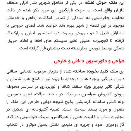
این
ملک خوش نقشه
در یکی از مناطق شهری بندر انزلی منطقه
غازیان واقع است. به جهت قرارگیری این مورد ذکر شده در بافت
مطلوب جغرافیایی به سادگی از تمامی امکانات رفاهی و خدماتی
موجود در این نقطه از شهر بهره مند خواهد شد. فضای خروجی با
امتیازاتی قبیل 2 درب ورودی ریموت دار، آسانسور. انباری و پارکینگ
گرفته تا تجهیزات امنیتی نظیر سیستم های اطفا و اعلام حریق،
همگی توسط دوربین مداربسته تحت پوشش قرار گرفته است.
طراحی و دکوراسیون داخلی و خارجی
این
ملک کلید نخورده
ساخته شده از متریال مرغوب انتخابی، سالنی
دلباز و نورگیر. پنجره های دوجداره با ورود نور از ضلع های شمای و
شرقی تاثیر پذیری ویژه سقف کناف و نورپردازی در سراسر محوطه
ورودی. کفپوش سراسری سرامیک، درب ضد سرقت، آیفون تصویری.
لوله کشی سامانه گرمایشی پکیج نتیجه نهایی طراحی این ملک را
مقبول و مورد پسند ساخته است. تعبیه آشپزخانه ای شکیل در
مجاورت سالن با کابینت هایی از هایگلاس، سینک ظرفشویی دولگنه.
گاز رومیزی، هود و جزیره ای دلپذیر، نقش بسیار موثری در انتخاب