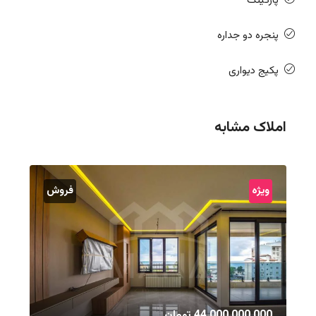
پارکینگ
پنجره دو جداره
پکیج دیواری
املاک مشابه
ویژه
فروش
44,000,000,000 تومان