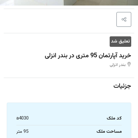
تعلیق شد
خرید آپارتمان 95 متری در بندر انزلی
بندر انزلی
جزئیات
کد ملک
a4030
مساحت ملک
95 متر