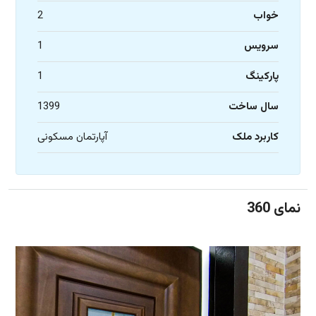
خواب
2
سرویس
1
پارکینگ
1
سال ساخت
1399
کاربرد ملک
آپارتمان مسکونی
نمای 360